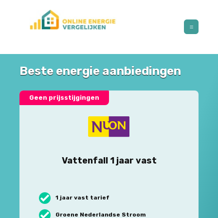
Beste energie aanbiedingen
Geen prijsstijgingen
Vattenfall 1 jaar vast
1 jaar vast tarief
Groene Nederlandse Stroom