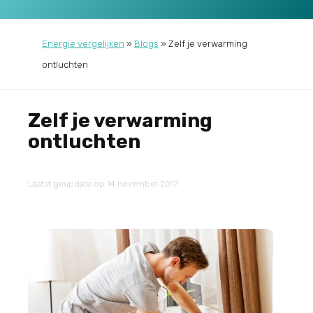
Energie vergelijken
»
Blogs
»
Zelf je verwarming
ontluchten
Zelf je verwarming
ontluchten
Laatst geupdate op 14 november 2017