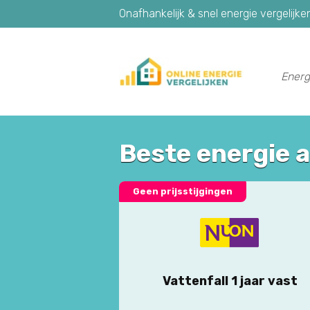
Onafhankelijk & snel energie vergelijke
Energ
Beste energie 
Geen prijsstijgingen
Vattenfall 1 jaar vast