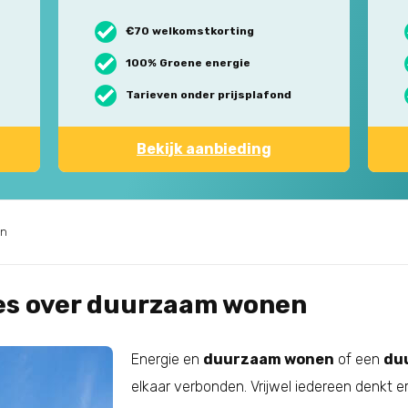
€70 welkomstkorting
100% Groene energie
Tarieven onder prijsplafond
Bekijk aanbieding
en
es over duurzaam wonen
Energie en
duurzaam wonen
of een
du
elkaar verbonden. Vrijwel iedereen denkt e