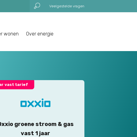
Veelgestelde vragen
er wonen
Over energie
aar vast tarief
Oxxio groene stroom & gas
vast 1 jaar