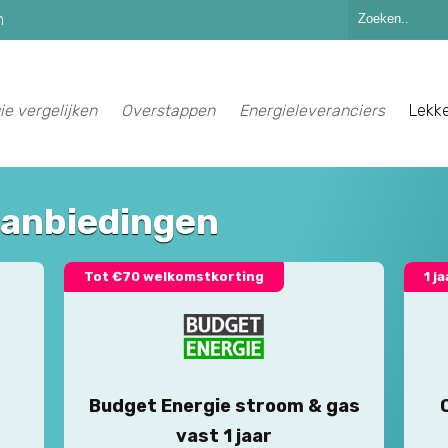
n
ie vergelijken
Overstappen
Energieleveranciers
Lekk
aanbiedingen
Tot €70 welkomstkorting
1 j
Budget Energie stroom & gas
vast 1 jaar