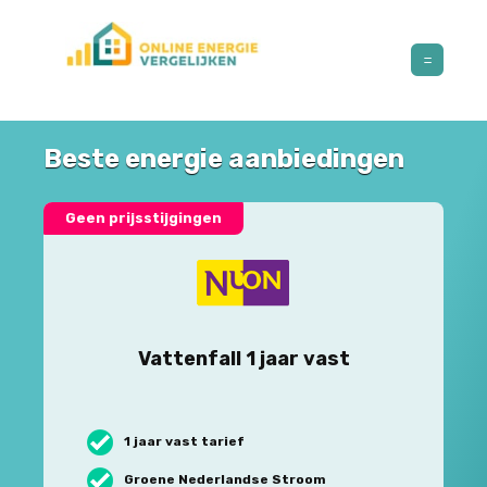
Beste energie aanbiedingen
Geen prijsstijgingen
Vattenfall 1 jaar vast
1 jaar vast tarief
Groene Nederlandse Stroom