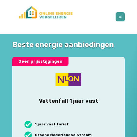
Beste energie aanbiedingen
Geen prijsstijgingen
Vattenfall 1 jaar vast
1 jaar vast tarief
Groene Nederlandse Stroom