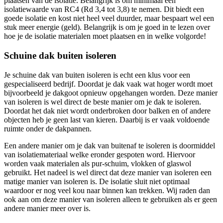
plaatsen van de isolatie. Belangrijk is om minimaal een
isolatiewaarde van RC4 (Rd 3,4 tot 3,8) te nemen. Dit biedt een
goede isolatie en kost niet heel veel duurder, maar bespaart wel een
stuk meer energie (geld). Belangrijk is om je goed in te lezen over
hoe je de isolatie materialen moet plaatsen en in welke volgorde!
Schuine dak buiten isoleren
Je schuine dak van buiten isoleren is echt een klus voor een
gespecialiseerd bedrijf. Doordat je dak vaak wat hoger wordt moet
bijvoorbeeld je dakgoot opnieuw opgehangen worden. Deze manier
van isoleren is wel direct de beste manier om je dak te isoleren.
Doordat het dak niet wordt onderbroken door balken en of andere
objecten heb je geen last van kieren. Daarbij is er vaak voldoende
ruimte onder de dakpannen.
Een andere manier om je dak van buitenaf te isoleren is doormiddel
van isolatiemateriaal welke eronder gespoten word. Hiervoor
worden vaak materialen als pur-schuim, vlokken of glaswol
gebruikt. Het nadeel is wel direct dat deze manier van isoleren een
matige manier van isoleren is. De isolatie sluit niet optimaal
waardoor er nog veel kou naar binnen kan trekken. Wij raden dan
ook aan om deze manier van isoleren alleen te gebruiken als er geen
andere manier meer over is.