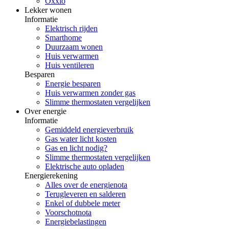
Oxxio
Lekker wonen
Informatie
Elektrisch rijden
Smarthome
Duurzaam wonen
Huis verwarmen
Huis ventileren
Besparen
Energie besparen
Huis verwarmen zonder gas
Slimme thermostaten vergelijken
Over energie
Informatie
Gemiddeld energieverbruik
Gas water licht kosten
Gas en licht nodig?
Slimme thermostaten vergelijken
Elektrische auto opladen
Energierekening
Alles over de energienota
Terugleveren en salderen
Enkel of dubbele meter
Voorschotnota
Energiebelastingen