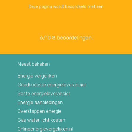
Deze pagina wordt beoordeeld met een
6
/
10
8
beoordelingen.
Meest bekeken
Energie vergelijken
Goedkoopste energieleverancier
Beste energieleverancier
Energie aanbiedingen
Overstappen energie
Gas water licht kosten
Onlineenergievergelijken.nl