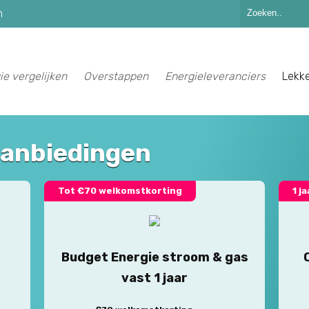
n
ie vergelijken
Overstappen
Energieleveranciers
Lekk
aanbiedingen
Tot €70 welkomstkorting
1 j
Budget Energie stroom & gas
vast 1 jaar