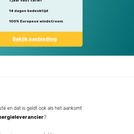
1 jaar vast tarief
14 dagen bedenktijd
100% Europese windstroom
Bekijk aanbieding
este en dat is geldt ook als het aankomt
nergieleverancier
?