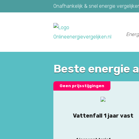
Onafhankelijk & snel energie vergelijke
Energ
Beste energie 
Geen prijsstijgingen
Vattenfall 1 jaar vast