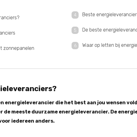
Beste energieleverancie
ranciers?
De beste energielevera
anciers
Waar op letten bij energi
et zonnepanelen
gieleveranciers?
en energieleverancier die het best aan jou wensen vold
er de meeste duurzame energieleverancier. De energie
n voor iedereen anders.