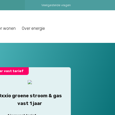
Veelgestelde vragen
er wonen
Over energie
aar vast tarief
Oxxio groene stroom & gas
vast 1 jaar