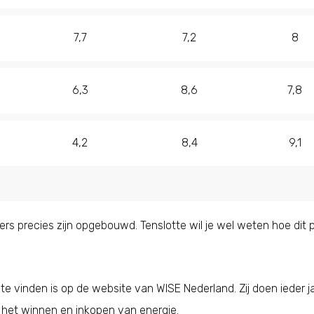
7,7
7,2
8
6,3
8,6
7,8
4,2
8,4
9,1
ijfers precies zijn opgebouwd. Tenslotte wil je wel weten hoe dit
ie te vinden is op de website van WISE Nederland. Zij doen ieder
het winnen en inkopen van energie.