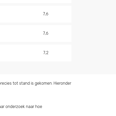
7,6
7,6
7,2
 precies tot stand is gekomen. Hieronder
 jaar onderzoek naar hoe