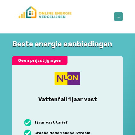
Beste energie aanbiedingen
Geen prijsstijgingen
Vattenfall 1 jaar vast
1 jaar vast tarief
Groene Nederlandse Stroom