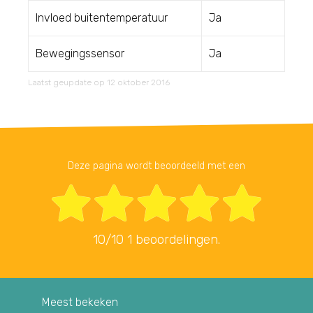
Invloed buitentemperatuur
Ja
Bewegingssensor
Ja
Laatst geupdate op 12 oktober 2016
Deze pagina wordt beoordeeld met een
10
/
10
1
beoordelingen.
Meest bekeken