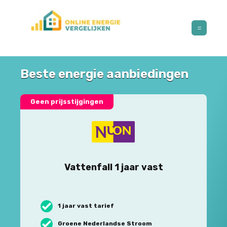
Beste energie aanbiedingen
Geen prijsstijgingen
Vattenfall 1 jaar vast
1 jaar vast tarief
Groene Nederlandse Stroom