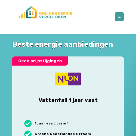
Beste energie aanbiedingen
Geen prijsstijgingen
Vattenfall 1 jaar vast
1 jaar vast tarief
Groene Nederlandse Stroom