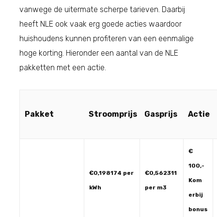
vanwege de uitermate scherpe tarieven. Daarbij
heeft NLE ook vaak erg goede acties waardoor
huishoudens kunnen profiteren van een eenmalige
hoge korting. Hieronder een aantal van de NLE
pakketten met een actie.
Pakket
Stroomprijs
Gasprijs
Actie
€
100,-
€0,198174 per
€0,562311
Kom
kWh
per m3
erbij
bonus