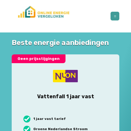
Beste energie aanbiedingen
Geen prijsstijgingen
Vattenfall 1 jaar vast
1 jaar vast tarief
Groene Nederlandse Stroom