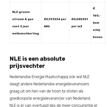
€
NLE groene
160,-
stroom & gas
€0,193334 per
€0,585301
kom
vast 3 jaar
kWh
per m3
erbij
welkomstkorting
bonus
NLE is een absolute
prijsvechter
Nederlandse Energie Maatschappij ook wel NLE
daagt andere Nederlandse energieleveranciers
graag uit om hen van de troon te stoten als
goedkoopste energieleverancier van Nederland.
NLE is er van overtuigd des de meer concurrentie er