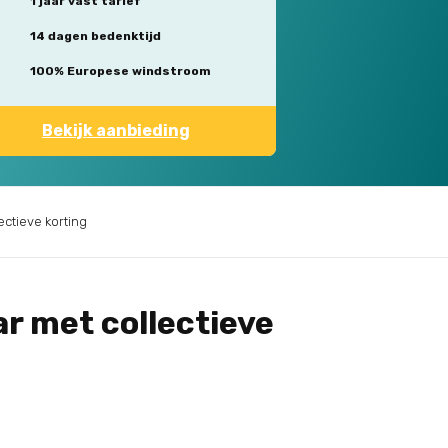
1 jaar vast tarief
14 dagen bedenktijd
100% Europese windstroom
Bekijk aanbieding
ectieve korting
ar met collectieve