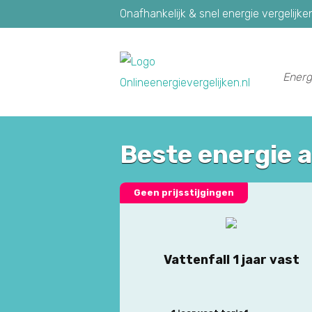
Onafhankelijk & snel energie vergelijke
Energ
Beste energie 
Geen prijsstijgingen
Vattenfall 1 jaar vast