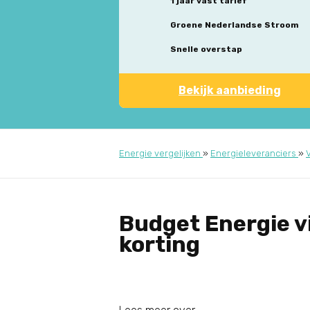
1 jaar vast tarief
Groene Nederlandse Stroom
Snelle overstap
Bekijk aanbieding
Energie vergelijken
»
Energieleveranciers
»
Budget Energie vi
korting