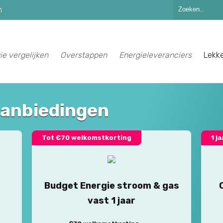
n
ie vergelijken
Overstappen
Energieleveranciers
Lekk
aanbiedingen
Tot €70 welkomstkorting
1 j
Budget Energie stroom & gas
vast 1 jaar