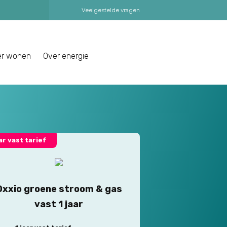
Veelgestelde vragen
er wonen
Over energie
aar vast tarief
Oxxio groene stroom & gas
vast 1 jaar