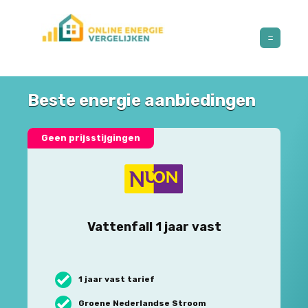
Beste energie aanbiedingen
Geen prijsstijgingen
Vattenfall 1 jaar vast
1 jaar vast tarief
Groene Nederlandse Stroom