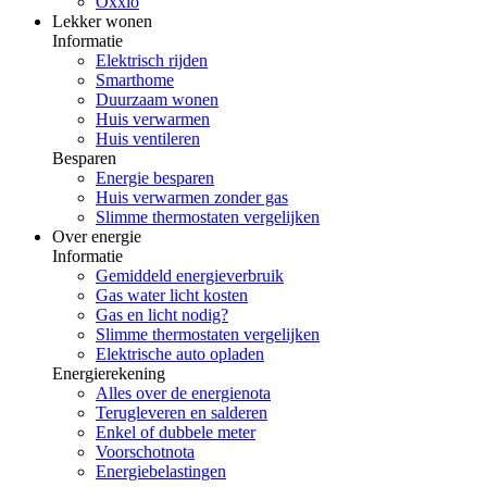
Oxxio
Lekker wonen
Informatie
Elektrisch rijden
Smarthome
Duurzaam wonen
Huis verwarmen
Huis ventileren
Besparen
Energie besparen
Huis verwarmen zonder gas
Slimme thermostaten vergelijken
Over energie
Informatie
Gemiddeld energieverbruik
Gas water licht kosten
Gas en licht nodig?
Slimme thermostaten vergelijken
Elektrische auto opladen
Energierekening
Alles over de energienota
Terugleveren en salderen
Enkel of dubbele meter
Voorschotnota
Energiebelastingen