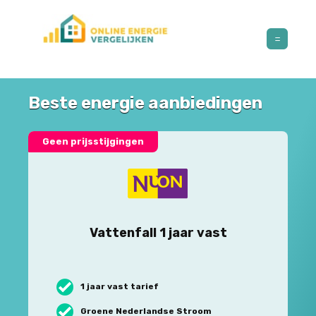
Beste energie aanbiedingen
Geen prijsstijgingen
Vattenfall 1 jaar vast
1 jaar vast tarief
Groene Nederlandse Stroom