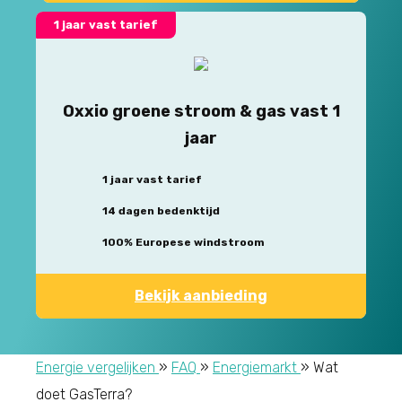
1 jaar vast tarief
Oxxio groene stroom & gas vast 1
jaar
1 jaar vast tarief
14 dagen bedenktijd
100% Europese windstroom
Bekijk aanbieding
Energie vergelijken
»
FAQ
»
Energiemarkt
»
Wat
doet GasTerra?