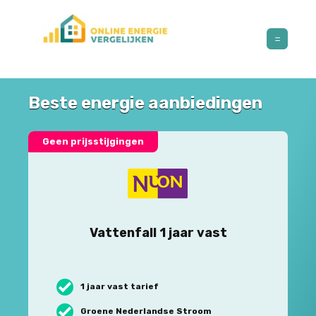
Beste energie aanbiedingen
Geen prijsstijgingen
Vattenfall 1 jaar vast
1 jaar vast tarief
Groene Nederlandse Stroom