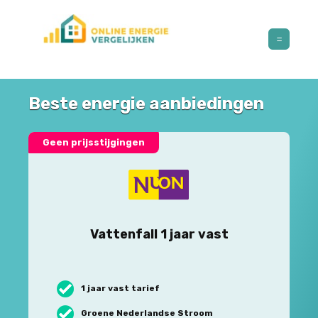
Beste energie aanbiedingen
Geen prijsstijgingen
Vattenfall 1 jaar vast
1 jaar vast tarief
Groene Nederlandse Stroom