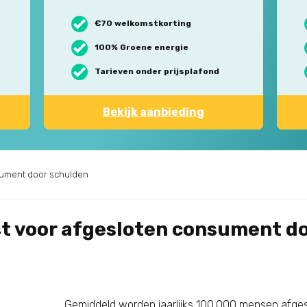
€70 welkomstkorting
100% Groene energie
Tarieven onder prijsplafond
Bekijk aanbieding
sument door schulden
t voor afgesloten consument d
Gemiddeld worden jaarlijks 100.000 mensen afges