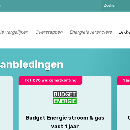
n
ie vergelijken
Overstappen
Energieleveranciers
Lekk
aanbiedingen
Tot €70 welkomstkorting
1 j
Budget Energie stroom & gas
vast 1 jaar