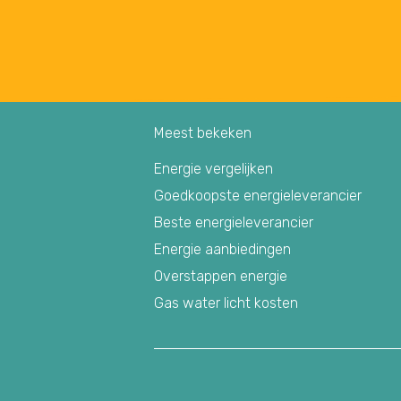
Meest bekeken
Energie vergelijken
Goedkoopste energieleverancier
Beste energieleverancier
Energie aanbiedingen
Overstappen energie
Gas water licht kosten