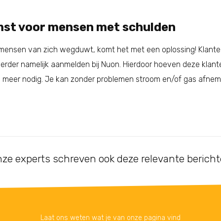
omst voor mensen met schulden
mensen van zich wegduwt, komt het met een oplossing! Klante
oerder namelijk aanmelden bij Nuon. Hierdoor hoeven deze kla
s meer nodig. Je kan zonder problemen stroom en/of gas afneme
ze experts schreven ook deze relevante berich
Laat ons weten wat je van onze pagina vind