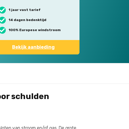
1 jaar vast tarief
14 dagen bedenktijd
100% Europese windstroom
Bekijk aanbieding
oor schulden
loten van stroom en/of gas. De grote