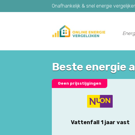
Onafhankelijk & snel energie vergelijke
Energ
Beste energie 
Geen prijsstijgingen
Vattenfall 1 jaar vast