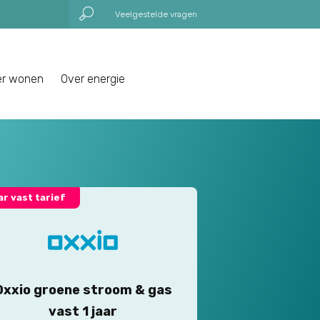
Veelgestelde vragen
er wonen
Over energie
aar vast tarief
Oxxio groene stroom & gas
vast 1 jaar