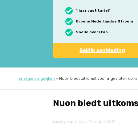
1 jaar vast tarief
Groene Nederlandse Stroom
Snelle overstap
Bekijk aanbieding
Energie vergelijken
»
Nuon biedt uitkomst voor afgesloten con
Nuon biedt uitkoms
Laatst geupdate op 17 oktober 2017