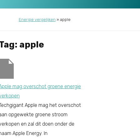
Energie vergelijken
»
apple
Tag: apple
Apple mag overschot groene energie
verkopen
Techgigant Apple mag het overschot
aan opgewekte groene stroom
verkopen en zal dit doen onder de
naam Apple Energy. In