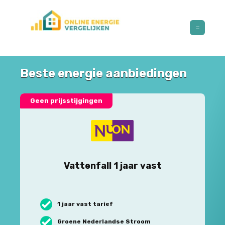
Beste energie aanbiedingen
Geen prijsstijgingen
Vattenfall 1 jaar vast
1 jaar vast tarief
Groene Nederlandse Stroom