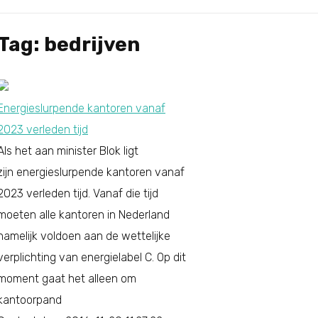
Tag: bedrijven
Energieslurpende kantoren vanaf
2023 verleden tijd
Als het aan minister Blok ligt
zijn energieslurpende kantoren vanaf
2023 verleden tijd. Vanaf die tijd
moeten alle kantoren in Nederland
namelijk voldoen aan de wettelijke
verplichting van energielabel C. Op dit
moment gaat het alleen om
kantoorpand