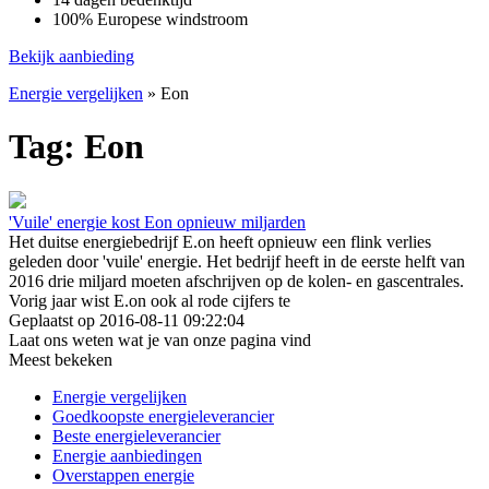
100% Europese windstroom
Bekijk aanbieding
Energie vergelijken
»
Eon
Tag: Eon
'Vuile' energie kost Eon opnieuw miljarden
Het duitse energiebedrijf E.on heeft opnieuw een flink verlies
geleden door 'vuile' energie. Het bedrijf heeft in de eerste helft van
2016 drie miljard moeten afschrijven op de kolen- en gascentrales.
Vorig jaar wist E.on ook al rode cijfers te
Geplaatst op 2016-08-11 09:22:04
Laat ons weten wat je van onze pagina vind
Meest bekeken
Energie vergelijken
Goedkoopste energieleverancier
Beste energieleverancier
Energie aanbiedingen
Overstappen energie