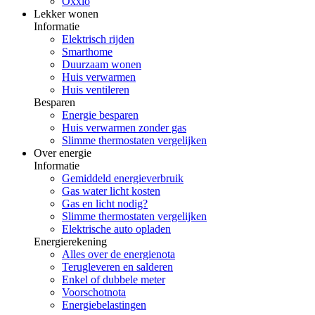
Oxxio
Lekker wonen
Informatie
Elektrisch rijden
Smarthome
Duurzaam wonen
Huis verwarmen
Huis ventileren
Besparen
Energie besparen
Huis verwarmen zonder gas
Slimme thermostaten vergelijken
Over energie
Informatie
Gemiddeld energieverbruik
Gas water licht kosten
Gas en licht nodig?
Slimme thermostaten vergelijken
Elektrische auto opladen
Energierekening
Alles over de energienota
Terugleveren en salderen
Enkel of dubbele meter
Voorschotnota
Energiebelastingen