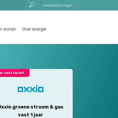
Veelgestelde vragen
er wonen
Over energie
aar vast tarief
Oxxio groene stroom & gas
vast 1 jaar