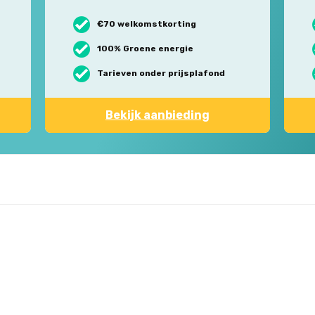
€70 welkomstkorting
100% Groene energie
Tarieven onder prijsplafond
Bekijk aanbieding