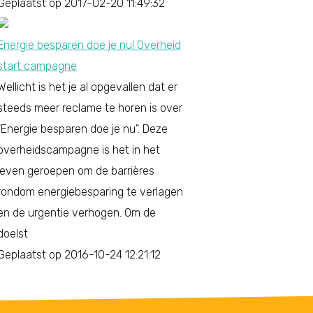
Geplaatst op 2017-02-20 11:49:32
Energie besparen doe je nu! Overheid
start campagne
Wellicht is het je al opgevallen dat er
steeds meer reclame te horen is over
"Energie besparen doe je nu". Deze
overheidscampagne is het in het
leven geroepen om de barrières
rondom energiebesparing te verlagen
en de urgentie verhogen. Om de
doelst
Geplaatst op 2016-10-24 12:21:12