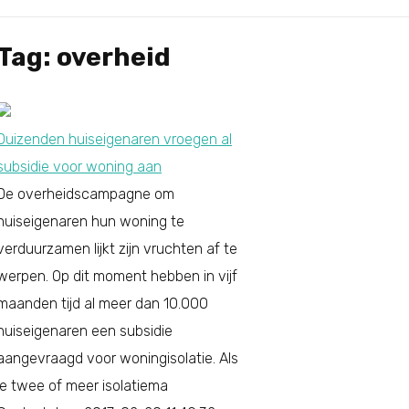
Tag: overheid
Duizenden huiseigenaren vroegen al
subsidie voor woning aan
De overheidscampagne om
huiseigenaren hun woning te
verduurzamen lijkt zijn vruchten af te
werpen. Op dit moment hebben in vijf
maanden tijd al meer dan 10.000
huiseigenaren een subsidie
aangevraagd voor woningisolatie. Als
je twee of meer isolatiema