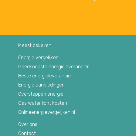
Meest bekeken
Energie vergelijken
Goedkoopste energieleverancier
Beste energieleverancier
Energie aanbiedingen
Overstappen energie
Gas water licht kosten
Onlineenergievergelijken.nl
Over ons
Contact