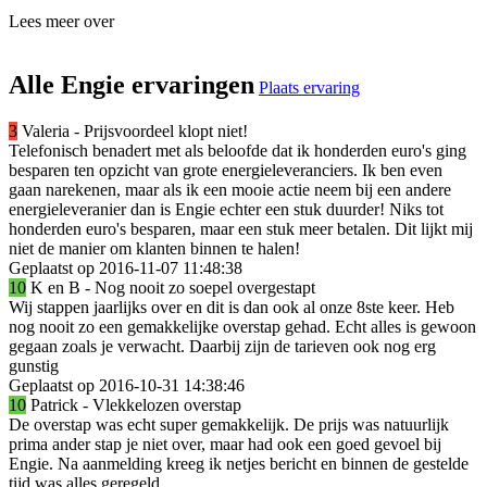
Lees meer over
Alle Engie ervaringen
Plaats ervaring
3
Valeria
-
Prijsvoordeel klopt niet!
Telefonisch benadert met als beloofde dat ik honderden euro's ging
besparen ten opzicht van grote energieleveranciers. Ik ben even
gaan narekenen, maar als ik een mooie actie neem bij een andere
energieleveranier dan is Engie echter een stuk duurder! Niks tot
honderden euro's besparen, maar een stuk meer betalen. Dit lijkt mij
niet de manier om klanten binnen te halen!
Geplaatst op 2016-11-07 11:48:38
10
K en B
-
Nog nooit zo soepel overgestapt
Wij stappen jaarlijks over en dit is dan ook al onze 8ste keer. Heb
nog nooit zo een gemakkelijke overstap gehad. Echt alles is gewoon
gegaan zoals je verwacht. Daarbij zijn de tarieven ook nog erg
gunstig
Geplaatst op 2016-10-31 14:38:46
10
Patrick
-
Vlekkelozen overstap
De overstap was echt super gemakkelijk. De prijs was natuurlijk
prima ander stap je niet over, maar had ook een goed gevoel bij
Engie. Na aanmelding kreeg ik netjes bericht en binnen de gestelde
tijd was alles geregeld.