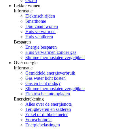
Oxxio
Lekker wonen
Informatie
Elektrisch rijden
Smarthome
Duurzaam wonen
Huis verwarmen
Huis ventileren
Besparen
Energie besparen
Huis verwarmen zonder gas
Slimme thermostaten vergelijken
Over energie
Informatie
Gemiddeld energieverbruik
Gas water licht kosten
Gas en licht nodig?
Slimme thermostaten vergelijken
Elektrische auto opladen
Energierekening
Alles over de energienota
Terugleveren en salderen
Enkel of dubbele meter
Voorschotnota
Energiebelastingen