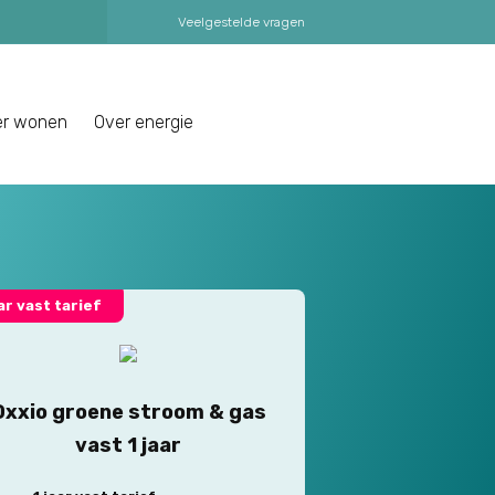
Veelgestelde vragen
er wonen
Over energie
aar vast tarief
Oxxio groene stroom & gas
vast 1 jaar