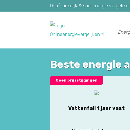
Onafhankelijk & snel energie vergelijke
Energ
Beste energie 
Geen prijsstijgingen
Vattenfall 1 jaar vast