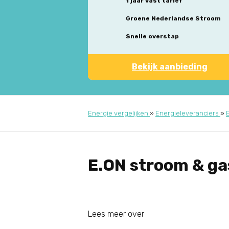
1 jaar vast tarief
Groene Nederlandse Stroom
Snelle overstap
Bekijk aanbieding
Energie vergelijken
»
Energieleveranciers
»
E.ON stroom & gas
Lees meer over