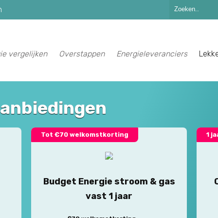
n
ie vergelijken
Overstappen
Energieleveranciers
Lekk
aanbiedingen
Tot €70 welkomstkorting
1 j
Budget Energie stroom & gas
vast 1 jaar