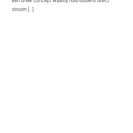
een uniek concept waarbij huishoudens direct
stroom […]