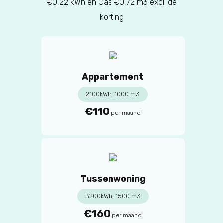
€0,22 kWh en Gas €0,72 m3 excl. de
korting
Appartement
2100kWh, 1000 m3
€110
per maand
Tussenwoning
3200kWh, 1500 m3
€160
per maand