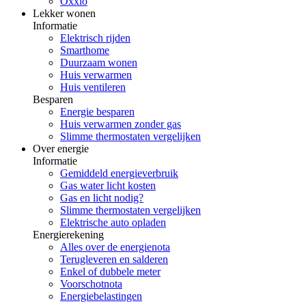
Oxxio
Lekker wonen
Informatie
Elektrisch rijden
Smarthome
Duurzaam wonen
Huis verwarmen
Huis ventileren
Besparen
Energie besparen
Huis verwarmen zonder gas
Slimme thermostaten vergelijken
Over energie
Informatie
Gemiddeld energieverbruik
Gas water licht kosten
Gas en licht nodig?
Slimme thermostaten vergelijken
Elektrische auto opladen
Energierekening
Alles over de energienota
Terugleveren en salderen
Enkel of dubbele meter
Voorschotnota
Energiebelastingen