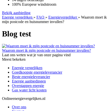
100% Europese windstroom
Bekijk aanbieding
Energie vergelijken
»
FAQ
»
Energievergelijker
»
Waarom moet ik
mijn postcode en huisnummer invullen?
Blog test
Waarom moet ik mijn postcode en huisnummer invullen?
Laat ons weten wat je van onze pagina vind
Meest bekeken
Energie vergelijken
Goedkoopste energieleverancier
Beste energieleverancier
Energie aanbiedingen
Overstappen energie
Gas water licht kosten
Onlineenergievergelijken.nl
Over ons