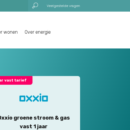
Veelgestelde vragen
er wonen
Over energie
aar vast tarief
Oxxio groene stroom & gas
vast 1 jaar