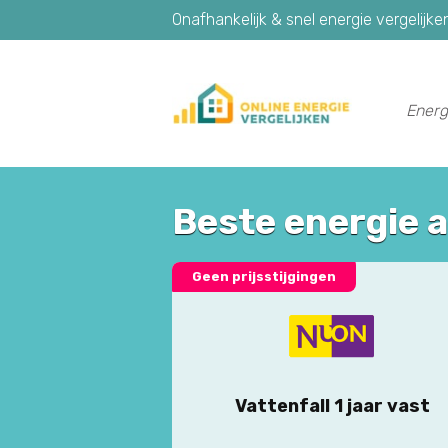
Onafhankelijk & snel energie vergelijke
Energ
Beste energie 
Geen prijsstijgingen
Vattenfall 1 jaar vast