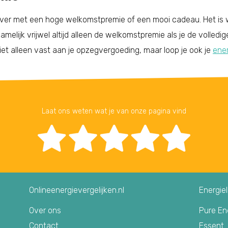
ver met een hoge welkomstpremie of een mooi cadeau. Het is w
namelijk vrijwel altijd alleen de welkomstpremie als je de volledig
 niet alleen vast aan je opzegvergoeding, maar loop je ook je
ener
Laat ons weten wat je van onze pagina vind
Onlineenergievergelijken.nl
Energie
Over ons
Pure En
Contact
Essent