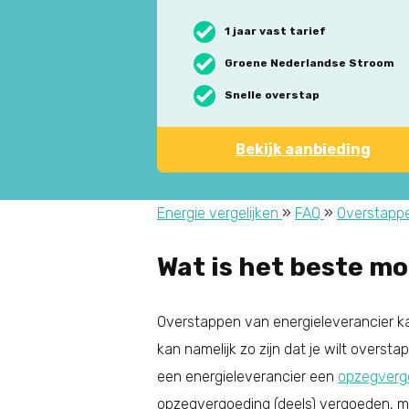
1 jaar vast tarief
Groene Nederlandse Stroom
Snelle overstap
Bekijk aanbieding
Energie vergelijken
»
FAQ
»
Overstapp
Wat is het beste m
Overstappen van energieleverancier kan
kan namelijk zo zijn dat je wilt overst
een energieleverancier een
opzegverg
opzegvergoeding (deels) vergoeden, ma