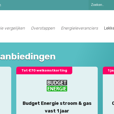
n
ie vergelijken
Overstappen
Energieleveranciers
Lekk
aanbiedingen
Tot €70 welkomstkorting
1 j
Budget Energie stroom & gas
vast 1 jaar