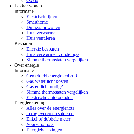
Oxxio
Lekker wonen
Informatie
Elektrisch rijden
Smarthome
Duurzaam wonen
Huis verwarmen
Huis ventileren
Besparen
Energie besparen
Huis verwarmen zonder gas
Slimme thermostaten vergelijken
Over energie
Informatie
Gemiddeld energieverbruik
Gas water licht kosten
Gas en licht nodig?
Slimme thermostaten vergelijken
Elektrische auto opladen
Energierekening
Alles over de energienota
Terugleveren en salderen
Enkel of dubbele meter
Voorschotnota
Energiebelastingen