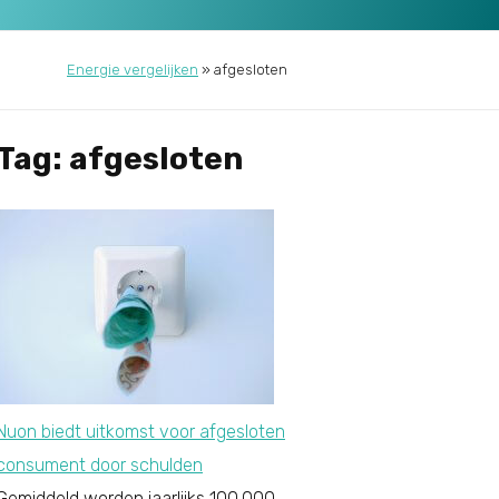
Energie vergelijken
»
afgesloten
Tag: afgesloten
Nuon biedt uitkomst voor afgesloten
consument door schulden
Gemiddeld worden jaarlijks 100.000