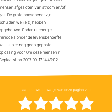
mensen afgesloten van stroom en/of
gas. De grote boosdoener zijn
schulden welke zij hebben
opgebouwd. Ondanks energie
inmiddels onder de levensbehoefte
valt, is hier nog geen gepaste
oplossing voor. Om deze mensen n
Geplaatst op 2017-10-17 14:49:02
Laat ons weten wat je van onze pagina vind