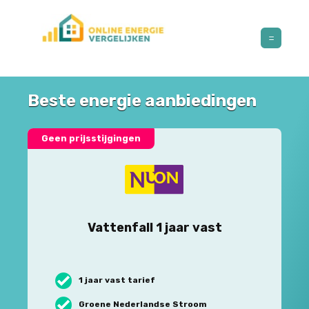
Beste energie aanbiedingen
Geen prijsstijgingen
Vattenfall 1 jaar vast
1 jaar vast tarief
Groene Nederlandse Stroom