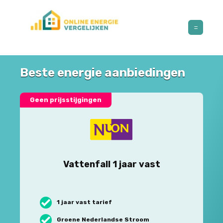
Beste energie aanbiedingen
Geen prijsstijgingen
Vattenfall 1 jaar vast
1 jaar vast tarief
Groene Nederlandse Stroom