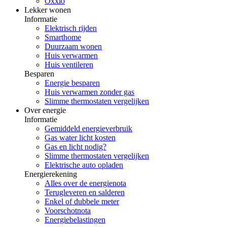
Oxxio
Lekker wonen
Informatie
Elektrisch rijden
Smarthome
Duurzaam wonen
Huis verwarmen
Huis ventileren
Besparen
Energie besparen
Huis verwarmen zonder gas
Slimme thermostaten vergelijken
Over energie
Informatie
Gemiddeld energieverbruik
Gas water licht kosten
Gas en licht nodig?
Slimme thermostaten vergelijken
Elektrische auto opladen
Energierekening
Alles over de energienota
Terugleveren en salderen
Enkel of dubbele meter
Voorschotnota
Energiebelastingen