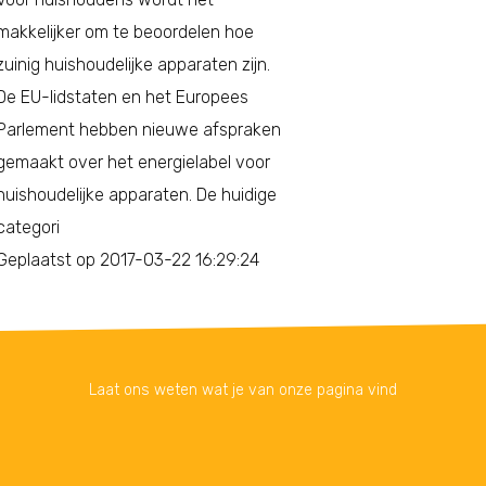
makkelijker om te beoordelen hoe
zuinig huishoudelijke apparaten zijn.
De EU-lidstaten en het Europees
Parlement hebben nieuwe afspraken
gemaakt over het energielabel voor
huishoudelijke apparaten. De huidige
categori
Geplaatst op 2017-03-22 16:29:24
Laat ons weten wat je van onze pagina vind