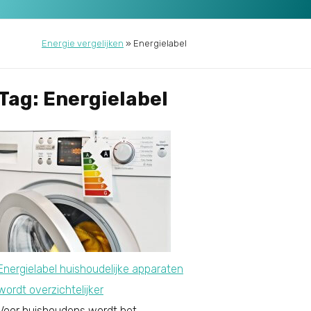
Energie vergelijken
»
Energielabel
Tag: Energielabel
Energielabel huishoudelijke apparaten
wordt overzichtelijker
Voor huishoudens wordt het