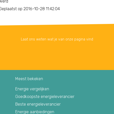
werd
Geplaatst op 2016-10-28 11:42:04
Laat ons weten wat je van onze pagina vind
Meest bekeken
Energie vergelijken
Goedkoopste energieleverancier
Beste energieleverancier
Energie aanbiedingen