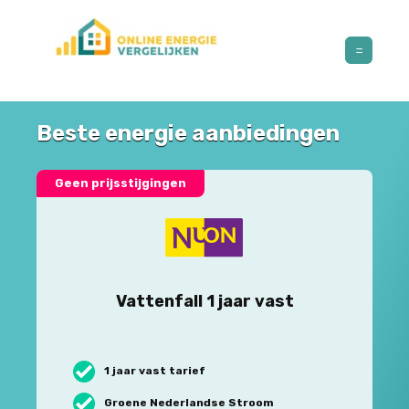
Beste energie aanbiedingen
Geen prijsstijgingen
Vattenfall 1 jaar vast
1 jaar vast tarief
Groene Nederlandse Stroom