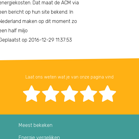
energiekosten. Dat maat de ACM via
een bericht op hun site bekend. In
Nederland maken op dit moment zo
een half miljo
Geplaatst op 2016-12-29 11:37:53
Laat ons weten wat je van onze pagina vind
Meest bekeken
Energie vergelijken