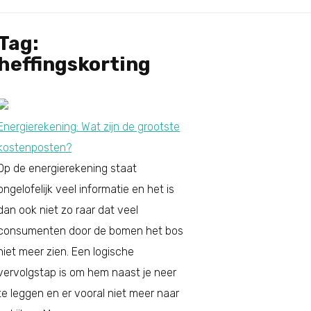
Tag:
heffingskorting
Energierekening: Wat zijn de grootste
kostenposten?
Op de energierekening staat
ongelofelijk veel informatie en het is
dan ook niet zo raar dat veel
consumenten door de bomen het bos
niet meer zien. Een logische
vervolgstap is om hem naast je neer
te leggen en er vooral niet meer naar