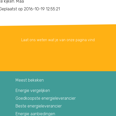
te kijken. Maa
Geplaatst op 2016-10-19 12:55:21
Laat ons weten wat je van onze pagina vind
Meest bekeken
Energie vergelijken
Goedkoopste energieleverancier
Beste energieleverancier
Energie aanbiedingen