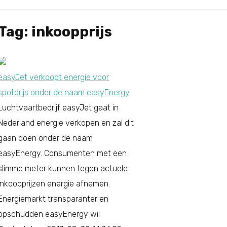
Tag: inkoopprijs
easyJet verkoopt energie voor
spotprijs onder de naam easyEnergy
Luchtvaartbedrijf easyJet gaat in
Nederland energie verkopen en zal dit
gaan doen onder de naam
easyEnergy. Consumenten met een
slimme meter kunnen tegen actuele
inkoopprijzen energie afnemen.
Energiemarkt transparanter en
opschudden easyEnergy wil