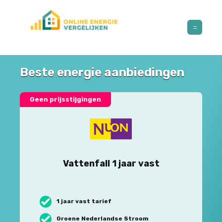
Beste energie aanbiedingen
Geen prijsstijgingen
Vattenfall 1 jaar vast
1 jaar vast tarief
Groene Nederlandse Stroom