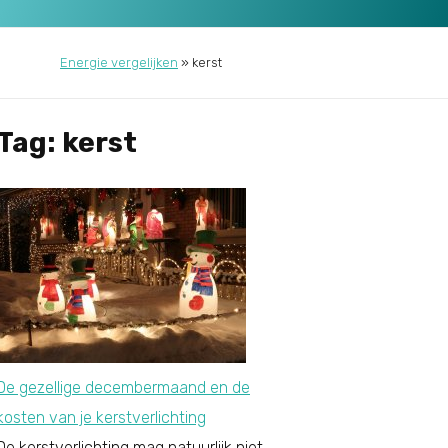
Energie vergelijken
»
kerst
Tag: kerst
De gezellige decembermaand en de
kosten van je kerstverlichting
De kerstverlichting mag natuurlijk niet