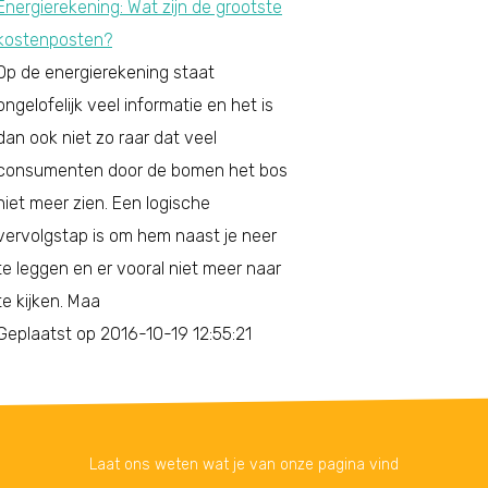
Energierekening: Wat zijn de grootste
kostenposten?
Op de energierekening staat
ongelofelijk veel informatie en het is
dan ook niet zo raar dat veel
consumenten door de bomen het bos
niet meer zien. Een logische
vervolgstap is om hem naast je neer
te leggen en er vooral niet meer naar
te kijken. Maa
Geplaatst op 2016-10-19 12:55:21
Laat ons weten wat je van onze pagina vind