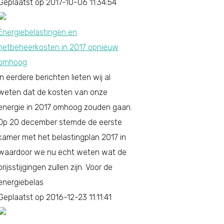
Geplaatst op 2017-10-06 11:34:54
Energiebelastingen en
netbeheerkosten in 2017 opnieuw
omhoog
In eerdere berichten lieten wij al
weten dat de kosten van onze
energie in 2017 omhoog zouden gaan.
Op 20 december stemde de eerste
kamer met het belastingplan 2017 in
waardoor we nu echt weten wat de
prijsstijgingen zullen zijn. Voor de
energiebelas
Geplaatst op 2016-12-23 11:11:41