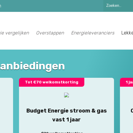
n
ie vergelijken
Overstappen
Energieleveranciers
Lekk
aanbiedingen
Tot €70 welkomstkorting
1 j
Budget Energie stroom & gas
vast 1 jaar