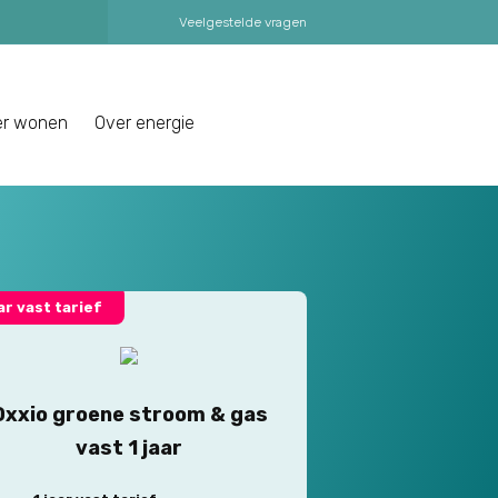
Veelgestelde vragen
er wonen
Over energie
aar vast tarief
Oxxio groene stroom & gas
vast 1 jaar