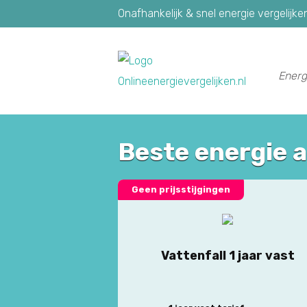
Onafhankelijk & snel energie vergelijke
Energ
Beste energie 
Geen prijsstijgingen
Vattenfall 1 jaar vast