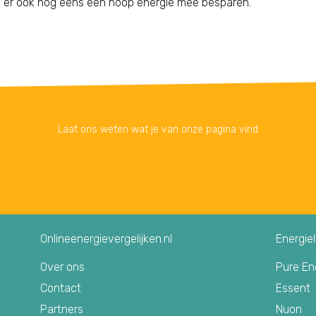
n je er ook nog eens een hoop energie mee besparen.
Laat ons weten wat je van onze pagina vind
Onlineenergievergelijken.nl
Energie
Over ons
Pure En
Contact
Essent
Partners
Nuon