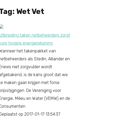
Tag: Wet Vet
Uitbreiding taken netbeheerders zorgt
voor hogere energierekening
Wanneer het takenpakket van
netbeheerders als Stedin, Alliander en
Enexis niet zorgvulder wordt
afgebakend, is de kans groot dat we
te maken gaan krijgen met forse
prijsstijgingen. De Vereniging voor
Energie, Milieu en Water (VEMW) en de
Consumenten
Geplaatst op 2017-01-17 13:54:37