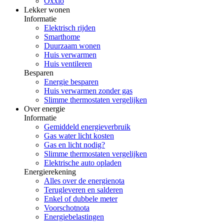
Oxxio
Lekker wonen
Informatie
Elektrisch rijden
Smarthome
Duurzaam wonen
Huis verwarmen
Huis ventileren
Besparen
Energie besparen
Huis verwarmen zonder gas
Slimme thermostaten vergelijken
Over energie
Informatie
Gemiddeld energieverbruik
Gas water licht kosten
Gas en licht nodig?
Slimme thermostaten vergelijken
Elektrische auto opladen
Energierekening
Alles over de energienota
Terugleveren en salderen
Enkel of dubbele meter
Voorschotnota
Energiebelastingen