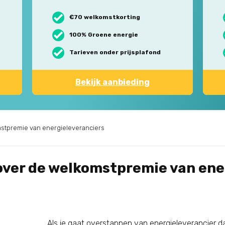
€70 welkomstkorting
100% Groene energie
Tarieven onder prijsplafond
Bekijk aanbieding
mstpremie van energieleveranciers
over de welkomstpremie van ene
Als je gaat overstappen van energieleverancier da