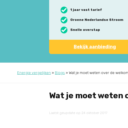
1 jaar vast tarief
Groene Nederlandse Stroom
Snelle overstap
Bekijk aanbieding
Energie vergelijken
»
Blogs
»
Wat je moet weten over de welko
Wat je moet weten 
Laatst geupdate op 24 oktober 2017