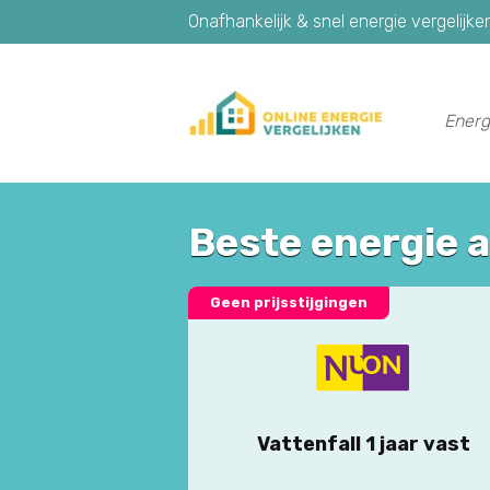
Onafhankelijk & snel energie vergelijke
Energ
Beste energie 
Geen prijsstijgingen
Vattenfall 1 jaar vast