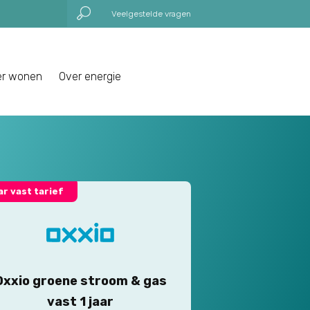
Veelgestelde vragen
er wonen
Over energie
aar vast tarief
Oxxio groene stroom & gas
vast 1 jaar