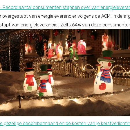
: Record aantal consumenten stappen over van energieleveran
n overgestapt van energieleverancier volgens de ACM. In de afg
apt van energieleverancier. Zelfs 64% van deze consumenten 
e gezellige decembermaand en de kosten van je kerstverlichti