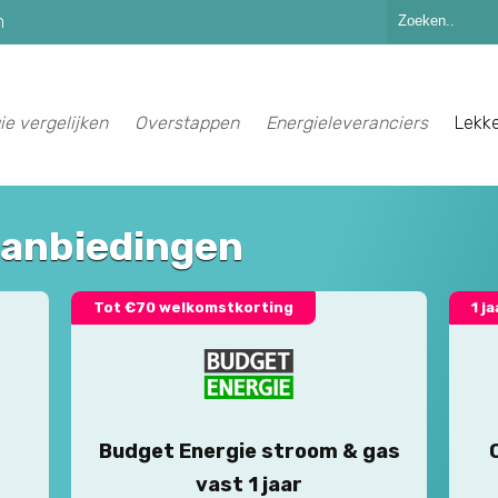
n
ie vergelijken
Overstappen
Energieleveranciers
Lekk
aanbiedingen
Tot €70 welkomstkorting
1 j
Budget Energie stroom & gas
vast 1 jaar