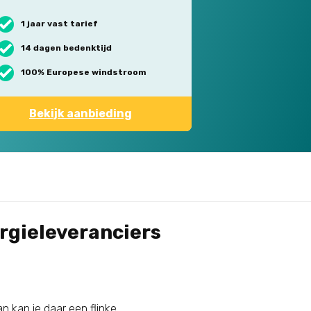
1 jaar vast tarief
14 dagen bedenktijd
100% Europese windstroom
Bekijk aanbieding
rgieleveranciers
n kan je daar een flinke