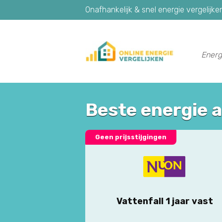
Onafhankelijk & snel energie vergelijke
Energ
Beste energie 
Geen prijsstijgingen
Vattenfall 1 jaar vast