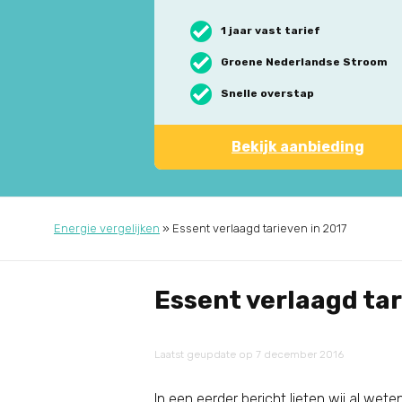
1 jaar vast tarief
Groene Nederlandse Stroom
Snelle overstap
Bekijk aanbieding
Energie vergelijken
»
Essent verlaagd tarieven in 2017
Essent verlaagd tar
Laatst geupdate op 7 december 2016
In een eerder bericht lieten wij al wet