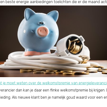
n beste energie aanbiedingen toelichten die er die maand actief 
t je moet weten over de welkomstpremie van energieleveranci
erancier dan kan je daar een flinke welkomstpremie bij krijgen.
eding. Als nieuwe klant ben je namelijk goud waard voor een e