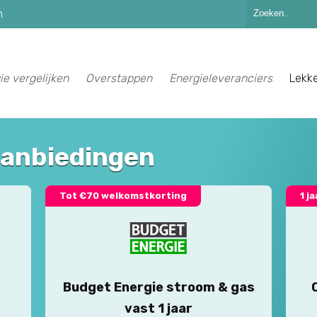
n
ie vergelijken
Overstappen
Energieleveranciers
Lekk
aanbiedingen
Tot €70 welkomstkorting
1 j
Budget Energie stroom & gas
vast 1 jaar