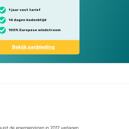
1 jaar vast tarief
14 dagen bedenktijd
100% Europese windstroom
Bekijk aanbieding
juist de energieprijzen in 2017 verlagen.