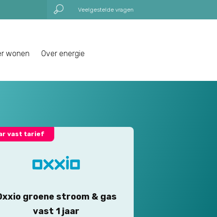
Veelgestelde vragen
er wonen
Over energie
aar vast tarief
Oxxio groene stroom & gas
vast 1 jaar