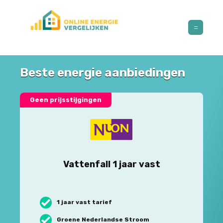
Beste energie aanbiedingen
Geen prijsstijgingen
Vattenfall 1 jaar vast
1 jaar vast tarief
Groene Nederlandse Stroom