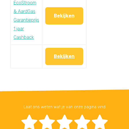
EcoStroom
& AardGas
Bekijken
Garantieprijs
1 jaar
Cashback
Bekijken
Laat ons weten wat je van onze pagina vind