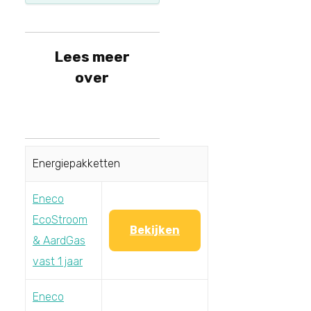
Lees meer
over
Energiepakketten
Eneco
EcoStroom
Bekijken
& AardGas
vast 1 jaar
Eneco