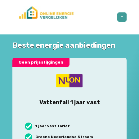
Beste energie aanbiedingen
Geen prijsstijgingen
Vattenfall 1 jaar vast
1 jaar vast tarief
Groene Nederlandse Stroom