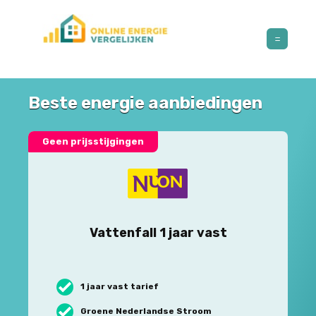
Beste energie aanbiedingen
Geen prijsstijgingen
Vattenfall 1 jaar vast
1 jaar vast tarief
Groene Nederlandse Stroom