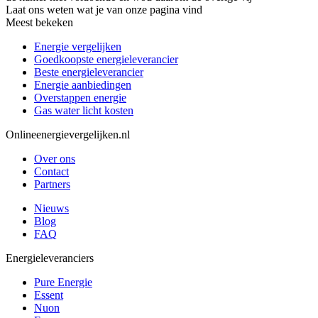
Laat ons weten wat je van onze pagina vind
Meest bekeken
Energie vergelijken
Goedkoopste energieleverancier
Beste energieleverancier
Energie aanbiedingen
Overstappen energie
Gas water licht kosten
Onlineenergievergelijken.nl
Over ons
Contact
Partners
Nieuws
Blog
FAQ
Energieleveranciers
Pure Energie
Essent
Nuon