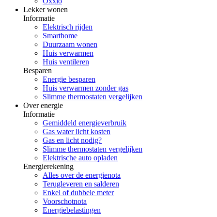
Oxxio
Lekker wonen
Informatie
Elektrisch rijden
Smarthome
Duurzaam wonen
Huis verwarmen
Huis ventileren
Besparen
Energie besparen
Huis verwarmen zonder gas
Slimme thermostaten vergelijken
Over energie
Informatie
Gemiddeld energieverbruik
Gas water licht kosten
Gas en licht nodig?
Slimme thermostaten vergelijken
Elektrische auto opladen
Energierekening
Alles over de energienota
Terugleveren en salderen
Enkel of dubbele meter
Voorschotnota
Energiebelastingen